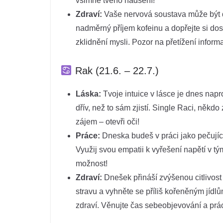
všimne tvého nadšení!
Zdraví:
Vaše nervová soustava může být dn
nadměrný příjem kofeinu a dopřejte si do
zklidnění mysli. Pozor na přetížení infor
Rak (21.6. – 22.7.)
Láska:
Tvoje intuice v lásce je dnes napro
dřív, než to sám zjistí. Single Raci, někdo
zájem – otevři oči!
Práce:
Dneska budeš v práci jako pečující
Využij svou empatii k vyřešení napětí v t
možnost!
Zdraví:
Dnešek přináší zvýšenou citlivost 
stravu a vyhněte se příliš kořeněným jídl
zdraví. Věnujte čas sebeobjevování a práci