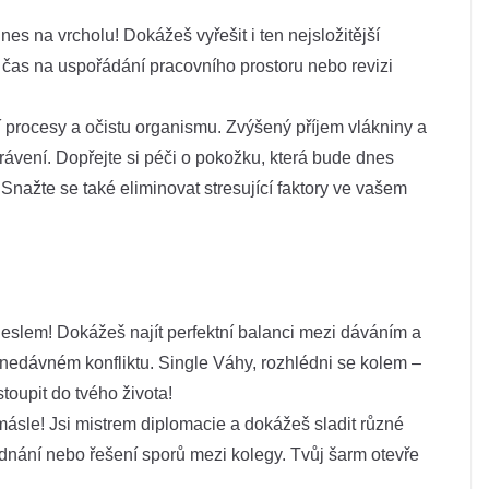
es na vrcholu! Dokážeš vyřešit i ten nejsložitější
ní čas na uspořádání pracovního prostoru nebo revizi
 procesy a očistu organismu. Zvýšený příjem vlákniny a
 trávení. Dopřejte si péči o pokožku, která bude dnes
. Snažte se také eliminovat stresující faktory ve vašem
slem! Dokážeš najít perfektní balanci mezi dáváním a
 nedávném konfliktu. Single Váhy, rozhlédni se kolem –
oupit do tvého života!
ásle! Jsi mistrem diplomacie a dokážeš sladit různé
ednání nebo řešení sporů mezi kolegy. Tvůj šarm otevře