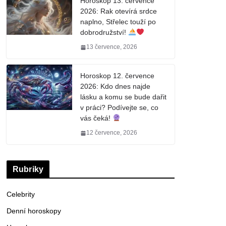
Horoskop 13. července
2026: Rak otevírá srdce
naplno, Střelec touží po
dobrodružství!
13 července, 2026
Horoskop 12. července
2026: Kdo dnes najde
lásku a komu se bude dařit
v práci? Podívejte se, co
vás čeká!
12 července, 2026
Rubriky
Celebrity
Denní horoskopy