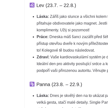
Lev (23.7. – 22.8.)
Láska:
Záříš jako slunce a všichni kolem 
přitahuje obdivovatele jako magnet. Jestli
komplimenty. Užij si pozornost!
Práce:
Dneska máš šanci zazářit před šé
přístup otevřou dveře k novým příležitost
to! Kolegové tě budou následovat.
Zdraví:
Vaše kardiovaskulární systém je dn
Ideální den pro aktivity posilující srdce 
podpoří vaši přirozenou autoritu. Věnujte p
Panna (23.8. – 22.9.)
Láska:
Dnes je skvělý den na to ukázat p
velká gesta, stačí malé detaily. Single Pa