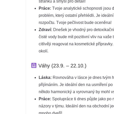
stránku a smysl pro detail!
Práce:
Tvoje analytické schopnosti jsou dn
problém, který ostatní přehlédli. Je ideál
rozpočtu. Tvoje pečlivost bude oceněna!
Zdraví:
Dnešek je vhodný pro detoxikační
čisté vody bude mít pozitivní vliv na vaše
citlivěji reagovat na kosmetické přípravky
okolí.
Váhy (23.9. – 22.10.)
Láska:
Rovnováha v lásce je dnes tvým he
přijímáním. Je ideální den na usmíření po
někdo harmonický a vyrovnaný by mohl vst
Práce:
Spolupráce ti dnes půjde jako po m
názory v týmu. Ideální den na obchodní j
mnoho dveří!