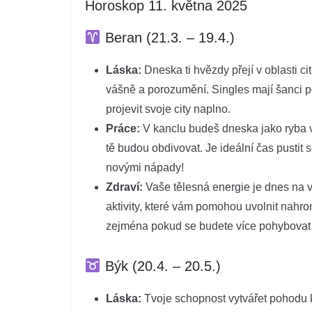
Horoskop 11. května 2025
Beran (21.3. – 19.4.)
Láska:
Dneska ti hvězdy přejí v oblasti cit
vášně a porozumění. Singles mají šanci p
projevit svoje city naplno.
Práce:
V kanclu budeš dneska jako ryba v
tě budou obdivovat. Je ideální čas pustit se
novými nápady!
Zdraví:
Vaše tělesná energie je dnes na vy
aktivity, které vám pomohou uvolnit nahr
zejména pokud se budete více pohybovat ve
Býk (20.4. – 20.5.)
Láska:
Tvoje schopnost vytvářet pohodu k