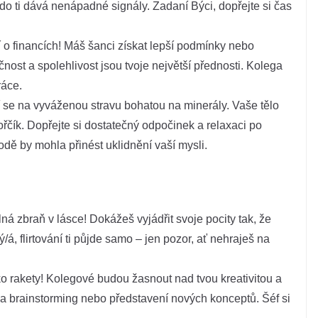
o ti dává nenápadné signály. Zadaní Býci, dopřejte si čas
 o financích! Máš šanci získat lepší podmínky nebo
nost a spolehlivost jsou tvoje největší přednosti. Kolega
ráce.
se na vyváženou stravu bohatou na minerály. Vaše tělo
ořčík. Dopřejte si dostatečný odpočinek a relaxaci po
dě by mohla přinést uklidnění vaší mysli.
á zbraň v lásce! Dokážeš vyjádřit svoje pocity tak, že
, flirtování ti půjde samo – jen pozor, ať nehraješ na
o rakety! Kolegové budou žasnout nad tvou kreativitou a
na brainstorming nebo představení nových konceptů. Šéf si