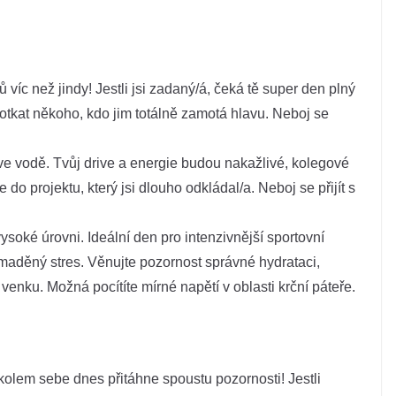
ů víc než jindy! Jestli jsi zadaný/á, čeká tě super den plný
otkat někoho, kdo jim totálně zamotá hlavu. Neboj se
e vodě. Tvůj drive a energie budou nakažlivé, kolegové
 do projektu, který jsi dlouho odkládal/a. Neboj se přijít s
soké úrovni. Ideální den pro intenzivnější sportovní
omaděný stres. Věnujte pozornost správné hydrataci,
nku. Možná pocítíte mírné napětí v oblasti krční páteře.
olem sebe dnes přitáhne spoustu pozornosti! Jestli