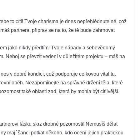
tebe to cítí! Tvoje charisma je dnes nepřehlédnutelné, což
 máš partnera, připrav se na to, že tě bude zahrnovat
fem jako nikdy předtím! Tvoje nápady a sebevědomý
em. Neboj se převzít vedení v důležitém projektu – máš na
es v dobré kondici, což podporuje celkovou vitalitu.
a krevní oběh. Nezapomínejte na správné držení těla, které
ozornost také oblasti zad, která by mohla být citlivější.
artnerovi lásku skrz drobné pozornosti! Nemusíš dělat
nny mají šanci potkat někoho, kdo ocení jejich praktickou