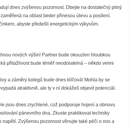
dují dnes zvýšenou pozornost. Dbejte na dostatečný pitný
í zaměřená na oblast beder přinesou úlevu a posílení.
činkem, abyste předešli energetickým výkyvům.
áhnou nových výšin! Partner bude okouzlen hloubkou
ická přitažlivost bude téměř neodolatelná – někdo velmi
tivy a záměry kolegů bude dnes klíčová! Mohla by se
evypadá atraktivně, ale ty v ní dokážeš objevit potenciál.
e jsou dnes zrychlené, což podporuje hojení a obnovu
posilování pánevního dna. Zkuste praktikovat techniky
napětí. Zvýšenou pozornost věnujte také péči o nos a