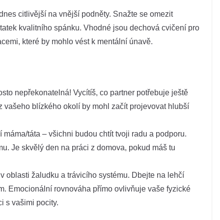
es citlivější na vnější podněty. Snažte se omezit
statek kvalitního spánku. Vhodné jsou dechová cvičení pro
macemi, které by mohlo vést k mentální únavě.
sto nepřekonatelná! Vycítíš, co partner potřebuje ještě
 z vašeho blízkého okolí by mohl začít projevovat hlubší
 máma/táta – všichni budou chtít tvoji radu a podporu.
ýmu. Je skvělý den na práci z domova, pokud máš tu
v oblasti žaludku a trávicího systému. Dbejte na lehčí
ům. Emocionální rovnováha přímo ovlivňuje vaše fyzické
 s vašimi pocity.