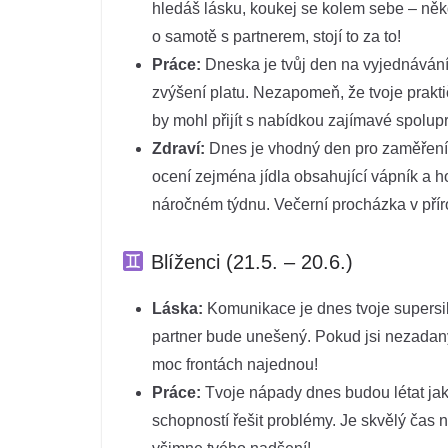
hledáš lásku, koukej se kolem sebe – někd
o samotě s partnerem, stojí to za to!
Práce:
Dneska je tvůj den na vyjednávání
zvýšení platu. Nezapomeň, že tvoje praktič
by mohl přijít s nabídkou zajímavé spolup
Zdraví:
Dnes je vhodný den pro zaměření 
ocení zejména jídla obsahující vápník a h
náročném týdnu. Večerní procházka v příro
Blíženci (21.5. – 20.6.)
Láska:
Komunikace je dnes tvoje supersiln
partner bude unešený. Pokud jsi nezadaný/á
moc frontách najednou!
Práce:
Tvoje nápady dnes budou létat jak
schopností řešit problémy. Je skvělý čas 