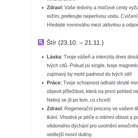
Zdraví:
Vaše ledviny a močové cesty vyža
režim, preferujte neperlivou vodu. Cvičen
Hledejte rovnováhu mezi aktivitou a odpo
Štír (23.10. – 21.11.)
Láska:
Tvoje vášeň a intenzita dnes dos
tvých citů. Pokud jsi single, tvoje magnet
zajímavý by mohl padnout do tvých sítí!
Práce:
Tvoje schopnost odhalit skryté mo
objevit příležitost, která na první pohled n
Neboj se jít po tom, co chceš!
Zdraví:
Regenerační procesy ve vašem těl
tkání. Vhodná je péče o intimní oblast a 
vědomého dýchání pro uvolnění emočního 
vedlejší nosní dutiny.