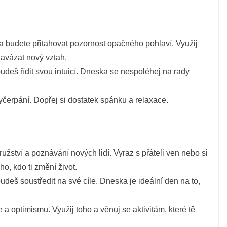
 budete přitahovat pozornost opačného pohlaví. Využij
 navázat nový vztah.
budeš řídit svou intuicí. Dneska se nespoléhej na rady
čerpání. Dopřej si dostatek spánku a relaxace.
ství a poznávání nových lidí. Vyraz s přáteli ven nebo si
o, kdo ti změní život.
budeš soustředit na své cíle. Dneska je ideální den na to,
 a optimismu. Využij toho a věnuj se aktivitám, které tě