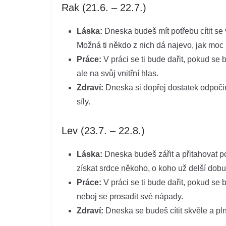
Rak (21.6. – 22.7.)
Láska:
Dneska budeš mít potřebu cítit se v
Možná ti někdo z nich dá najevo, jak moc
Práce:
V práci se ti bude dařit, pokud se 
ale na svůj vnitřní hlas.
Zdraví:
Dneska si dopřej dostatek odpočin
síly.
Lev (23.7. – 22.8.)
Láska:
Dneska budeš zářit a přitahovat poz
získat srdce někoho, o koho už delší dobu 
Práce:
V práci se ti bude dařit, pokud se
neboj se prosadit své nápady.
Zdraví:
Dneska se budeš cítit skvěle a plný