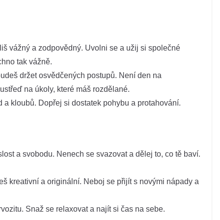
iš vážný a zodpovědný. Uvolni se a užij si společné
chno tak vážně.
e budeš držet osvědčených postupů. Není den na
ustřeď na úkoly, které máš rozdělané.
d a kloubů. Dopřej si dostatek pohybu a protahování.
ost a svobodu. Nenech se svazovat a dělej to, co tě baví.
.
eš kreativní a originální. Neboj se přijít s novými nápady a
vozitu. Snaž se relaxovat a najít si čas na sebe.