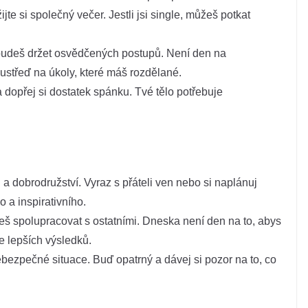
te si společný večer. Jestli jsi single, můžeš potkat
e budeš držet osvědčených postupů. Není den na
ustřeď na úkoly, které máš rozdělané.
 dopřej si dostatek spánku. Tvé tělo potřebuje
 dobrodružství. Vyraz s přáteli ven nebo si naplánuj
 a inspirativního.
deš spolupracovat s ostatními. Dneska není den na to, abys
e lepších výsledků.
bezpečné situace. Buď opatrný a dávej si pozor na to, co