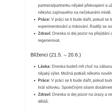
partnera/partnerku nějaké překvapení a užij
někoho zajímavého na nečekaném místě.
Práce:
V práci se ti bude dařit, pokud s
experimentování a riskování. Raději se so
Zdraví:
Dneska si dej pozor na přejídání a
regenerovat.
Blíženci (21.5. – 20.6.)
Láska:
Dneska budeš mít chuť na zábavu a
nějaký výlet. Možná potkáš někoho nového
Práce:
V práci se ti bude dařit, pokud bu
hrál sólovku. Společnými silami dosáhnet
Zdraví:
Dneska si dej pozor na úrazy a ne
děláš.