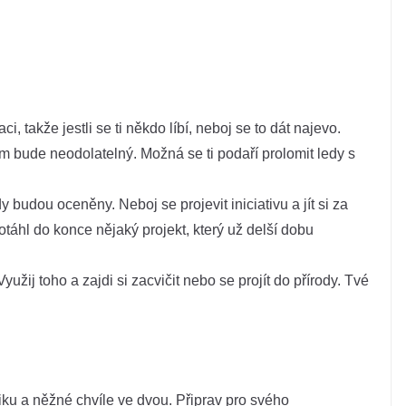
, takže jestli se ti někdo líbí, neboj se to dát najevo.
rm bude neodolatelný. Možná se ti podaří prolomit ledy s
y budou oceněny. Neboj se projevit iniciativu a jít si za
otáhl do konce nějaký projekt, který už delší dobu
yužij toho a zajdi si zacvičit nebo se projít do přírody. Tvé
u a něžné chvíle ve dvou. Připrav pro svého