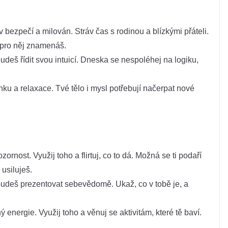
 bezpečí a milován. Stráv čas s rodinou a blízkými přáteli.
 pro něj znamenáš.
budeš řídit svou intuicí. Dneska se nespoléhej na logiku,
ku a relaxace. Tvé tělo i mysl potřebují načerpat nové
ornost. Využij toho a flirtuj, co to dá. Možná se ti podaří
usiluješ.
 budeš prezentovat sebevědomě. Ukaž, co v tobě je, a
 energie. Využij toho a věnuj se aktivitám, které tě baví.