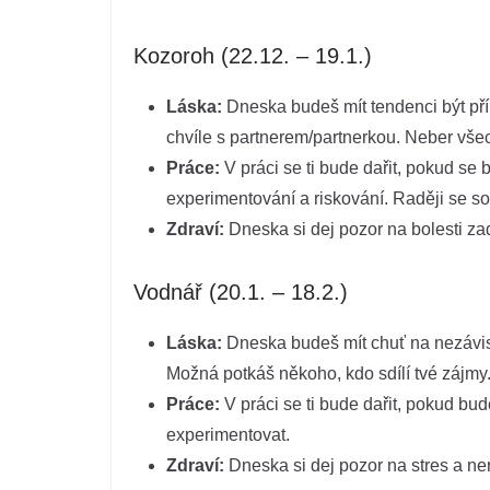
Kozoroh (22.12. – 19.1.)
Láska:
Dneska budeš mít tendenci být příl
chvíle s partnerem/partnerkou. Neber vše
Práce:
V práci se ti bude dařit, pokud s
experimentování a riskování. Raději se so
Zdraví:
Dneska si dej pozor na bolesti za
Vodnář (20.1. – 18.2.)
Láska:
Dneska budeš mít chuť na nezávisl
Možná potkáš někoho, kdo sdílí tvé zájmy
Práce:
V práci se ti bude dařit, pokud bud
experimentovat.
Zdraví:
Dneska si dej pozor na stres a ner