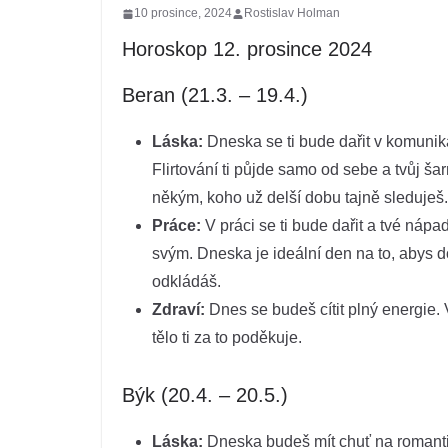
10 prosince, 2024
Rostislav Holman
Horoskop 12. prosince 2024
Beran (21.3. – 19.4.)
Láska:
Dneska se ti bude dařit v komunikaci
Flirtování ti půjde samo od sebe a tvůj ša
někým, koho už delší dobu tajně sleduješ.
Práce:
V práci se ti bude dařit a tvé nápad
svým. Dneska je ideální den na to, abys d
odkládáš.
Zdraví:
Dnes se budeš cítit plný energie. V
tělo ti za to poděkuje.
Býk (20.4. – 20.5.)
Láska:
Dneska budeš mít chuť na romantik