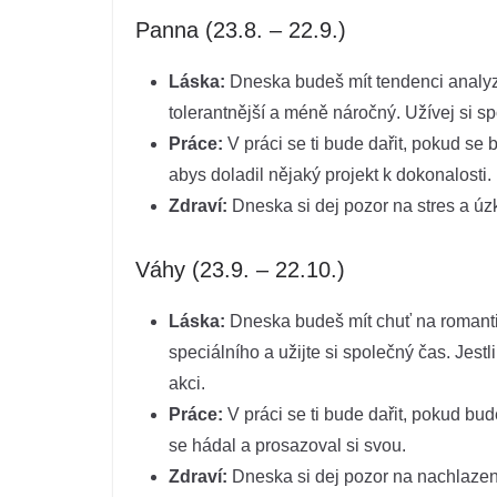
Panna (23.8. – 22.9.)
Láska:
Dneska budeš mít tendenci analyzov
tolerantnější a méně náročný. Užívej si s
Práce:
V práci se ti bude dařit, pokud se 
abys doladil nějaký projekt k dokonalosti.
Zdraví:
Dneska si dej pozor na stres a úzk
Váhy (23.9. – 22.10.)
Láska:
Dneska budeš mít chuť na romanti
speciálního a užijte si společný čas. Jest
akci.
Práce:
V práci se ti bude dařit, pokud bu
se hádal a prosazoval si svou.
Zdraví:
Dneska si dej pozor na nachlazení 