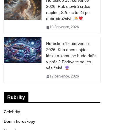
Horoskop 13. července
2026: Rak otevírá srdce
naplno, Střelec touží po
dobrodružství!
13 července, 2026
Horoskop 12. července
2026: Kdo dnes najde
lásku a komu se bude dařit
v práci? Podívejte se, co
vás čeká!
12 července, 2026
Rubriky
Celebrity
Denní horoskopy