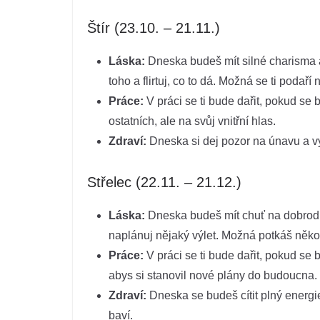
Štír (23.10. – 21.11.)
Láska:
Dneska budeš mít silné charisma a
toho a flirtuj, co to dá. Možná se ti podaří
Práce:
V práci se ti bude dařit, pokud se 
ostatních, ale na svůj vnitřní hlas.
Zdraví:
Dneska si dej pozor na únavu a vy
Střelec (22.11. – 21.12.)
Láska:
Dneska budeš mít chuť na dobrodruž
naplánuj nějaký výlet. Možná potkáš někoh
Práce:
V práci se ti bude dařit, pokud se 
abys si stanovil nové plány do budoucna.
Zdraví:
Dneska se budeš cítit plný energie
baví.