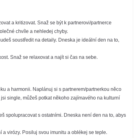
at a kritizovat. Snaž se být k partnerovi/partnerce
polečné chvíle a nehledej chyby.
budeš soustředit na detaily. Dneska je ideální den na to,
ost. Snaž se relaxovat a najít si čas na sebe.
ku a harmonii. Naplánuj si s partnerem/partnerkou něco
li jsi single, můžeš potkat někoho zajímavého na kulturní
deš spolupracovat s ostatními. Dneska není den na to, abys
a virózy. Posiluj svou imunitu a oblékej se teple.