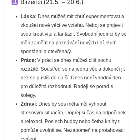
Blíženci (21.5. – 20.6.)
Láska:
Dnes můžeš mít chuť experimentovat a
zkoušet nové věci ve vztahu. Neboj se projevit
svou kreativitu a fantazii. Svobodní jedinci by se
měli zaměřit na poznávání nových lidí. Buď
spontánní a otevřená/ý.
Práce:
V práci se dnes můžeš cítit trochu
roztržitě. Soustřeď se na jednu věc a dokonči ji,
než se pustíš do další. Dnes není vhodný den
pro důležitá rozhodnutí. Raději se poraď s
kolegy.
Zdraví:
Dnes by ses měla/měl vyhnout
stresovým situacím. Dopřej si čas na odpočinek
a relaxaci. Poslech hudby nebo četba knihy ti
pomůže uvolnit se. Nezapomeň na protahovací
cvičení.