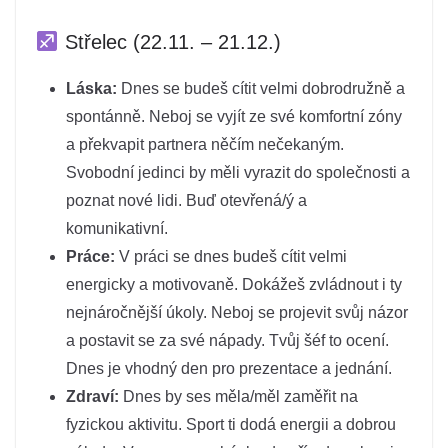
Střelec (22.11. – 21.12.)
Láska:
Dnes se budeš cítit velmi dobrodružně a
spontánně. Neboj se vyjít ze své komfortní zóny
a překvapit partnera něčím nečekaným.
Svobodní jedinci by měli vyrazit do společnosti a
poznat nové lidi. Buď otevřená/ý a
komunikativní.
Práce:
V práci se dnes budeš cítit velmi
energicky a motivovaně. Dokážeš zvládnout i ty
nejnáročnější úkoly. Neboj se projevit svůj názor
a postavit se za své nápady. Tvůj šéf to ocení.
Dnes je vhodný den pro prezentace a jednání.
Zdraví:
Dnes by ses měla/měl zaměřit na
fyzickou aktivitu. Sport ti dodá energii a dobrou