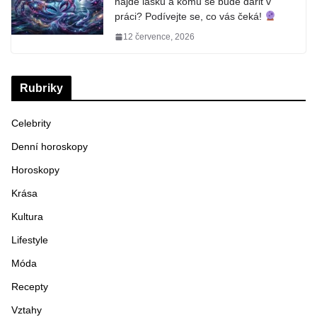
najde lásku a komu se bude dařit v
práci? Podívejte se, co vás čeká!
12 července, 2026
Rubriky
Celebrity
Denní horoskopy
Horoskopy
Krása
Kultura
Lifestyle
Móda
Recepty
Vztahy