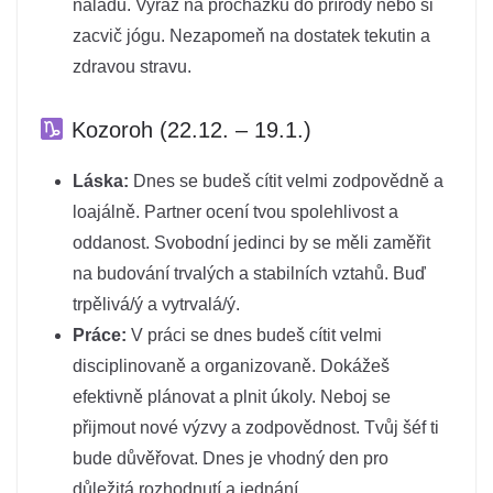
náladu. Vyraz na procházku do přírody nebo si
zacvič jógu. Nezapomeň na dostatek tekutin a
zdravou stravu.
Kozoroh (22.12. – 19.1.)
Láska:
Dnes se budeš cítit velmi zodpovědně a
loajálně. Partner ocení tvou spolehlivost a
oddanost. Svobodní jedinci by se měli zaměřit
na budování trvalých a stabilních vztahů. Buď
trpělivá/ý a vytrvalá/ý.
Práce:
V práci se dnes budeš cítit velmi
disciplinovaně a organizovaně. Dokážeš
efektivně plánovat a plnit úkoly. Neboj se
přijmout nové výzvy a zodpovědnost. Tvůj šéf ti
bude důvěřovat. Dnes je vhodný den pro
důležitá rozhodnutí a jednání.