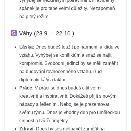
vyhýbej se nezdravým potravinám. Pravidelný
spánek je pro tebe velmi důležitý. Nezapomeň
na pitný režim.
Váhy (23.9. – 22.10.)
Láska:
Dnes budeš toužit po harmonii a klidu ve
vztahu. Vyhýbej se konfliktům a snaž se najít
kompromis. Svobodní jedinci by se měli zaměřit
na budování rovnocenného vztahu. Buď
diplomatická/ý a taktní.
Práce:
V práci se dnes budeš cítit velmi
kreativně a inspirativně. Dokážeš přijít s novými
nápady a řešeními. Neboj se je prezentovat
svému týmu. Dnes je vhodný den pro uměleckou
činnost a tvůrčí projekty.
Zdraví:
Dnes by ses měla/měl zaměřit na