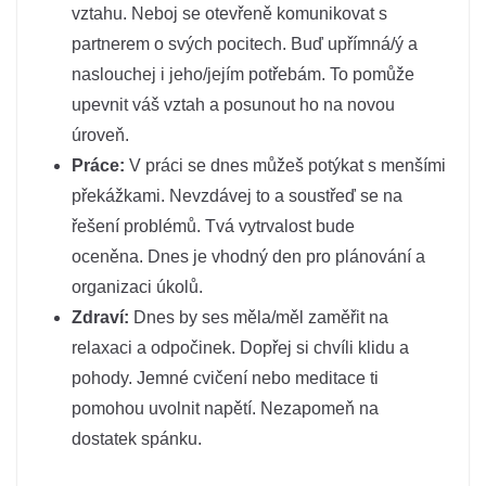
vztahu. Neboj se otevřeně komunikovat s
partnerem o svých pocitech. Buď upřímná/ý a
naslouchej i jeho/jejím potřebám. To pomůže
upevnit váš vztah a posunout ho na novou
úroveň.
Práce:
V práci se dnes můžeš potýkat s menšími
překážkami. Nevzdávej to a soustřeď se na
řešení problémů. Tvá vytrvalost bude
oceněna. Dnes je vhodný den pro plánování a
organizaci úkolů.
Zdraví:
Dnes by ses měla/měl zaměřit na
relaxaci a odpočinek. Dopřej si chvíli klidu a
pohody. Jemné cvičení nebo meditace ti
pomohou uvolnit napětí. Nezapomeň na
dostatek spánku.