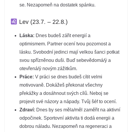
se. Nezapomeň na dostatek spánku.
Lev (23.7. – 22.8.)
Láska:
Dnes budeš zářit energií a
optimismem. Partner ocení tvou pozornost a
lásku. Svobodní jedinci mají velkou šanci potkat
svou spřízněnou duši. Buď sebevědomá/ý a
otevřená/ý novým zážitkům.
Práce:
V práci se dnes budeš cítit velmi
motivovaně. Dokážeš překonat všechny
překážky a dosáhnout svých cílů. Neboj se
projevit své názory a nápady. Tvůj šéf to ocení.
Zdraví:
Dnes by ses měla/měl zaměřit na aktivní
odpočinek. Sportovní aktivita ti dodá energii a
dobrou náladu. Nezapomeň na regeneraci a