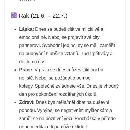
Rak (21.6. – 22.7.)
Láska:
Dnes se budeš cítit velmi citlivě a
emocionálně. Neboj se projevit své city
partnerovi. Svobodní jedinci by se měli zaměřit
na budování hlubších vztahů. Buď trpělivá/ý a
dej tomu čas.
Práce:
V práci se dnes můžeš cítit trochu
nejistě. Neboj se požádat o pomoc
kolegy. Společně zvládnete vše. Dnes je vhodný
den pro dokončení rozdělaných úkolů.
Zdraví:
Dnes bys měla/měl dbát na duševní
pohodu. Vyhýbej se negativním myšlenkám a
zaměř se na pozitivní věci. Procházka v přírodě
nebo meditace ti pomůže uklidnit