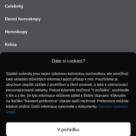
Celebrity
Denní horoskopy
Horoskopy
Krása
Lifestyle
Dáte si cookies?
Móda
Sladké sušenky jsou nejen výbornou kalorickou pochoutkou, ale umožňují
také ukládání důležitých informací jejich přístup k nim. Používáme je,
Recepty
abychom zlepšili zážitek z prohlížení a čtení novinek, a také k zobrazování
personalizované reklamy. Pokud vyberete možnost "V pořádku", souhlasíte
Vztahy
s tím a s tím, že tyto informace můžeme sdílet s třetími stranami. Kliknutím
na tlačítko "Nastavit preference" získáte další možnosti. Preference můžete
kdykoli změnit. Další informace naleznete v dokumentu
Ochrana osobních
Zdraví
údajů
.
V pořádku