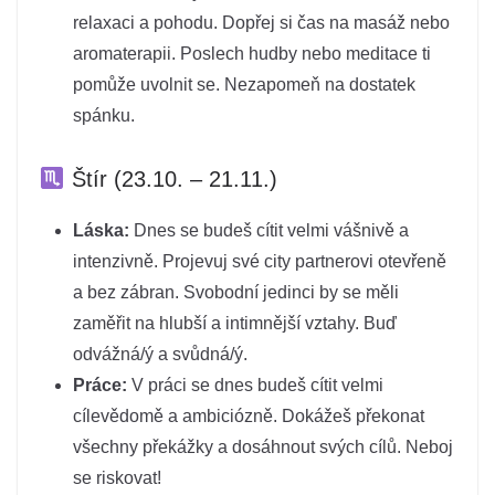
relaxaci a pohodu. Dopřej si čas na masáž nebo
aromaterapii. Poslech hudby nebo meditace ti
pomůže uvolnit se. Nezapomeň na dostatek
spánku.
Štír (23.10. – 21.11.)
Láska:
Dnes se budeš cítit velmi vášnivě a
intenzivně. Projevuj své city partnerovi otevřeně
a bez zábran. Svobodní jedinci by se měli
zaměřit na hlubší a intimnější vztahy. Buď
odvážná/ý a svůdná/ý.
Práce:
V práci se dnes budeš cítit velmi
cílevědomě a ambiciózně. Dokážeš překonat
všechny překážky a dosáhnout svých cílů. Neboj
se riskovat!