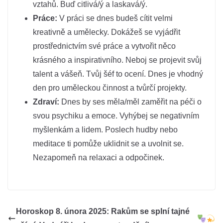
vztahů. Buď citlivá/ý a laskavá/ý.
Práce:
V práci se dnes budeš cítit velmi
kreativně a umělecky. Dokážeš se vyjádřit
prostřednictvím své práce a vytvořit něco
krásného a inspirativního. Neboj se projevit svůj
talent a vášeň. Tvůj šéf to ocení. Dnes je vhodný
den pro uměleckou činnost a tvůrčí projekty.
Zdraví:
Dnes by ses měla/měl zaměřit na péči o
svou psychiku a emoce. Vyhýbej se negativním
myšlenkám a lidem. Poslech hudby nebo
meditace ti pomůže uklidnit se a uvolnit se.
Nezapomeň na relaxaci a odpočinek.
Horoskop 8. února 2025: Rakům se splní tajné