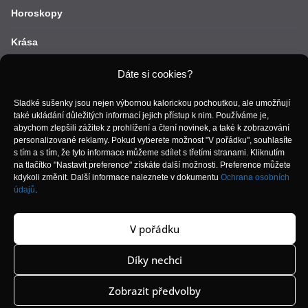
Horoskopy
Krása
Lifestyle
Dáte si cookies?
Móda
Sladké sušenky jsou nejen výbornou kalorickou pochoutkou, ale umožňují
také ukládání důležitých informací jejich přístup k nim. Používáme je,
abychom zlepšili zážitek z prohlížení a čtení novinek, a také k zobrazování
Recepty
personalizované reklamy. Pokud vyberete možnost "V pořádku", souhlasíte
s tím a s tím, že tyto informace můžeme sdílet s třetími stranami. Kliknutím
Vztahy
na tlačítko "Nastavit preference" získáte další možnosti. Preference můžete
kdykoli změnit. Další informace naleznete v dokumentu
Ochrana osobních
Zdraví
údajů
.
V pořádku
Copyright © 2026
. Všechna práva vyhrazena.
Díky nechci
Šablona:
ColorMag
od ThemeGrill. Používáme
WordPress
(v
češtině).
Zobrazit předvolby