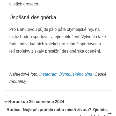
v jejích dresech.
Úspěšná designérka
Pro Bahulovou půjde již o páté olympijské hry, na
nichž budou sportovci v jejím oblečení. Vytvořila také
řadu individuálních kolekcí pro známé sportovce a
její projekty získaly prestižní designérská ocenění.
Náhledové foto:
Instagram Olympijského týmu
České
republiky
Horoskop 26. července 2024:
Rodiče: Nejlepší přátelé nebo mistři života? Zjistěte,