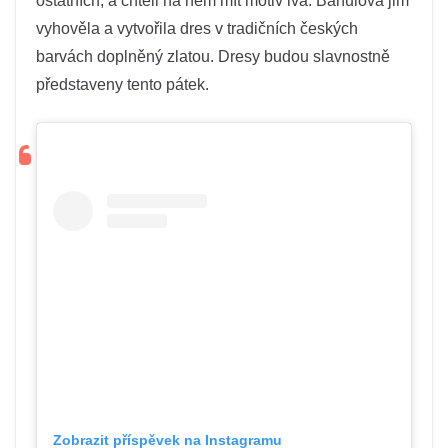
ostatních, a chtěli na něm mít motiv lva. Bahulová jim
vyhověla a vytvořila dres v tradičních českých
barvách doplněný zlatou. Dresy budou slavnostně
představeny tento pátek.
Zobrazit příspěvek na Instagramu