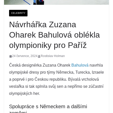
CELEBRITY
Návrhářka Zuzana
Oharek Bahulová oblékla
olympioniky pro Paříž
24 července, 2024
Rostislav Holman
Česká designérka Zuzana Oharek
Bahulová
navrhla
olympijské dresy pro týmy Německa, Turecka, Izraele
a poprvé i pro Českou republiku. Bývalá vrcholová
veslařka si tak splnila svůj sen a nepřímo se zúčastní
olympijských her.
Spolupráce s Německem a dalšími