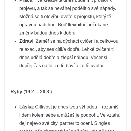
Práce
: Tvá kreativita dnes bude mít prostor k
projevu, a tak se neváhej podělit o své nápady.
Možná se ti otevřou dveře k projektu, který tě
opravdu nadchne. Buď flexibilní, nečekané
změny budou dnes k dobru.
Zdraví
: Zaměř se na dýchací cvičení a celkovou
relaxaci, aby ses cítil/a dobře. Lehké cvičení ti
dnes udělá dobře a zlepší náladu. Večer si
dopřej čas na to, co tě baví a co tě uvolní.
Ryby (19.2. – 20.3.)
Láska
: Citlivost je dnes tvou výhodou – rozumíš
lidem kolem sebe a můžeš je podpořit. Ve vztahu
dej najevo své city, partner to ocení. Singles