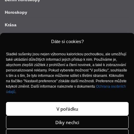
Horoskopy
Krása
Lifestyle
Dáte si cookies?
Móda
Sladké sušenky jsou nejen výbornou kalorickou pochoutkou, ale umožňují
také ukládání důležitých informací jejich přístup k nim. Používáme je,
Recepty
abychom zlepšili zážitek z prohlížení a čtení novinek, a také k zobrazování
personalizované reklamy. Pokud vyberete možnost "V pořádku", souhlasíte
Vztahy
s tím a s tím, že tyto informace můžeme sdílet s třetími stranami. Kliknutím
na tlačítko "Nastavit preference" získáte další možnosti. Preference můžete
kdykoli změnit. Další informace naleznete v dokumentu
Ochrana osobních
Zdraví
údajů
.
V pořádku
Copyright © 2026
. Všechna práva vyhrazena.
Díky nechci
Šablona:
ColorMag
od ThemeGrill. Používáme
WordPress
(v
češtině).