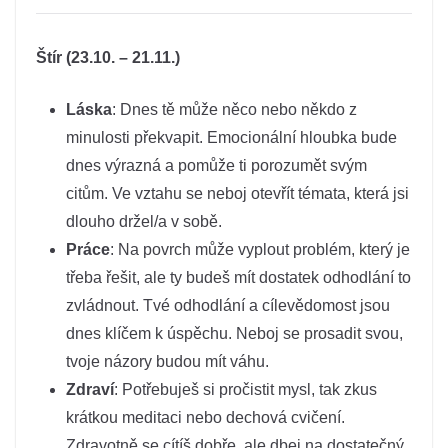
Štír (23.10. – 21.11.)
Láska
: Dnes tě může něco nebo někdo z
minulosti překvapit. Emocionální hloubka bude
dnes výrazná a pomůže ti porozumět svým
citům. Ve vztahu se neboj otevřít témata, která jsi
dlouho držel/a v sobě.
Práce
: Na povrch může vyplout problém, který je
třeba řešit, ale ty budeš mít dostatek odhodlání to
zvládnout. Tvé odhodlání a cílevědomost jsou
dnes klíčem k úspěchu. Neboj se prosadit svou,
tvoje názory budou mít váhu.
Zdraví
: Potřebuješ si pročistit mysl, tak zkus
krátkou meditaci nebo dechová cvičení.
Zdravotně se cítíš dobře, ale dbej na dostatečný