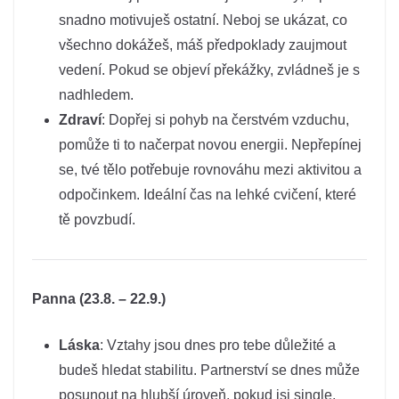
snadno motivuješ ostatní. Neboj se ukázat, co
všechno dokážeš, máš předpoklady zaujmout
vedení. Pokud se objeví překážky, zvládneš je s
nadhledem.
Zdraví
: Dopřej si pohyb na čerstvém vzduchu,
pomůže ti to načerpat novou energii. Nepřepínej
se, tvé tělo potřebuje rovnováhu mezi aktivitou a
odpočinkem. Ideální čas na lehké cvičení, které
tě povzbudí.
Panna (23.8. – 22.9.)
Láska
: Vztahy jsou dnes pro tebe důležité a
budeš hledat stabilitu. Partnerství se dnes může
posunout na hlubší úroveň, pokud jsi single,