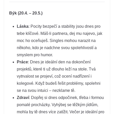
Býk (20.4. – 20.5.)
Láska
: Pocity bezpečí a stability jsou dnes pro
tebe klíčové. Máš-li partnera, dej mu najevo, jak
moc ho oceňuješ. Singles mohou narazit na
někoho, kdo je nadchne svou spolehlivostí a
smyslem pro humor.
Práce
: Dnes je ideální den na dokončení
projektů, které ti už dlouho leží na stole. Tvá
vytrvalost se projeví, což ocení nadřízení i
kolegové. Když budeš řešit problémy, spolehni
se na svou intuici – nezklame tě.
Zdraví
: Dopřej si dnes odpočinek, třeba i formou
pomalé procházky. Vyhýbej se těžkým jídlům,
mohla by tě dnes více zatížit. Večer je ideální pro