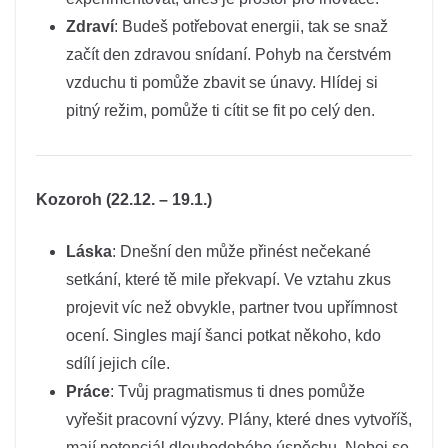
Zdraví
: Budeš potřebovat energii, tak se snaž
začít den zdravou snídaní. Pohyb na čerstvém
vzduchu ti pomůže zbavit se únavy. Hlídej si
pitný režim, pomůže ti cítit se fit po celý den.
Kozoroh (22.12. – 19.1.)
Láska
: Dnešní den může přinést nečekané
setkání, které tě mile překvapí. Ve vztahu zkus
projevit víc než obvykle, partner tvou upřímnost
ocení. Singles mají šanci potkat někoho, kdo
sdílí jejich cíle.
Práce
: Tvůj pragmatismus ti dnes pomůže
vyřešit pracovní výzvy. Plány, které dnes vytvoříš,
mají potenciál dlouhodobého úspěchu. Neboj se