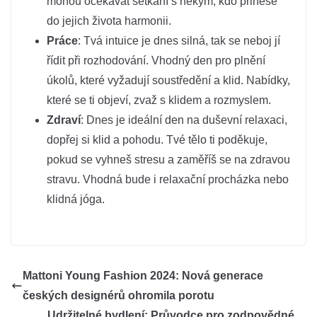
mohou očekávat setkání s někým, kdo přinese
do jejich života harmonii.
Práce
: Tvá intuice je dnes silná, tak se neboj jí
řídit při rozhodování. Vhodný den pro plnění
úkolů, které vyžadují soustředění a klid. Nabídky,
které se ti objeví, zvaž s klidem a rozmyslem.
Zdraví
: Dnes je ideální den na duševní relaxaci,
dopřej si klid a pohodu. Tvé tělo ti poděkuje,
pokud se vyhneš stresu a zaměříš se na zdravou
stravu. Vhodná bude i relaxační procházka nebo
klidná jóga.
Mattoni Young Fashion 2024: Nová generace
českých designérů ohromila porotu
Udržitelné bydlení: Průvodce pro zodpovědné