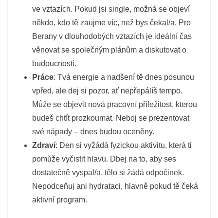
ve vztazích. Pokud jsi single, možná se objeví
někdo, kdo tě zaujme víc, než bys čekal/a. Pro
Berany v dlouhodobých vztazích je ideální čas
věnovat se společným plánům a diskutovat o
budoucnosti.
Práce
: Tvá energie a nadšení tě dnes posunou
vpřed, ale dej si pozor, ať nepřepálíš tempo.
Může se objevit nová pracovní příležitost, kterou
budeš chtít prozkoumat. Neboj se prezentovat
své nápady – dnes budou oceněny.
Zdraví
: Den si vyžádá fyzickou aktivitu, která ti
pomůže vyčistit hlavu. Dbej na to, aby ses
dostatečně vyspal/a, tělo si žádá odpočinek.
Nepodceňuj ani hydrataci, hlavně pokud tě čeká
aktivní program.