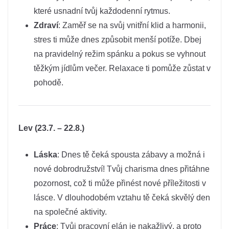
které usnadní tvůj každodenní rytmus.
Zdraví
: Zaměř se na svůj vnitřní klid a harmonii,
stres ti může dnes způsobit menší potíže. Dbej
na pravidelný režim spánku a pokus se vyhnout
těžkým jídlům večer. Relaxace ti pomůže zůstat v
pohodě.
Lev (23.7. – 22.8.)
Láska
: Dnes tě čeká spousta zábavy a možná i
nové dobrodružství! Tvůj charisma dnes přitáhne
pozornost, což ti může přinést nové příležitosti v
lásce. V dlouhodobém vztahu tě čeká skvělý den
na společné aktivity.
Práce
: Tvůj pracovní elán je nakažlivý, a proto