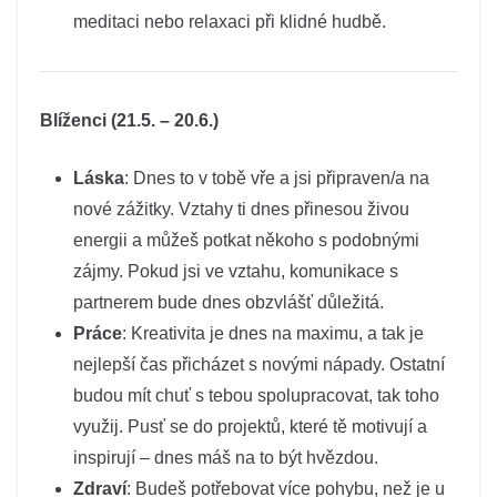
meditaci nebo relaxaci při klidné hudbě.
Blíženci (21.5. – 20.6.)
Láska
: Dnes to v tobě vře a jsi připraven/a na
nové zážitky. Vztahy ti dnes přinesou živou
energii a můžeš potkat někoho s podobnými
zájmy. Pokud jsi ve vztahu, komunikace s
partnerem bude dnes obzvlášť důležitá.
Práce
: Kreativita je dnes na maximu, a tak je
nejlepší čas přicházet s novými nápady. Ostatní
budou mít chuť s tebou spolupracovat, tak toho
využij. Pusť se do projektů, které tě motivují a
inspirují – dnes máš na to být hvězdou.
Zdraví
: Budeš potřebovat více pohybu, než je u