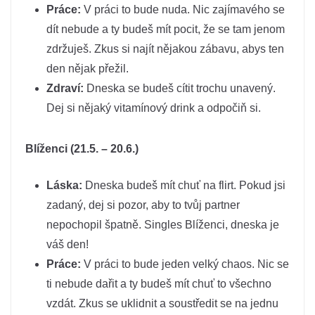
Práce:
V práci to bude nuda. Nic zajímavého se
dít nebude a ty budeš mít pocit, že se tam jenom
zdržuješ. Zkus si najít nějakou zábavu, abys ten
den nějak přežil.
Zdraví:
Dneska se budeš cítit trochu unavený.
Dej si nějaký vitamínový drink a odpočiň si.
Blíženci (21.5. – 20.6.)
Láska:
Dneska budeš mít chuť na flirt. Pokud jsi
zadaný, dej si pozor, aby to tvůj partner
nepochopil špatně. Singles Blíženci, dneska je
váš den!
Práce:
V práci to bude jeden velký chaos. Nic se
ti nebude dařit a ty budeš mít chuť to všechno
vzdát. Zkus se uklidnit a soustředit se na jednu