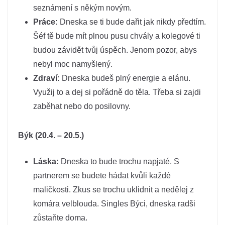
seznámení s někým novým.
Práce:
Dneska se ti bude dařit jak nikdy předtím.
Šéf tě bude mít plnou pusu chvály a kolegové ti
budou závidět tvůj úspěch. Jenom pozor, abys
nebyl moc namyšlený.
Zdraví:
Dneska budeš plný energie a elánu.
Využij to a dej si pořádně do těla. Třeba si zajdi
zaběhat nebo do posilovny.
Býk (20.4. – 20.5.)
Láska:
Dneska to bude trochu napjaté. S
partnerem se budete hádat kvůli každé
maličkosti. Zkus se trochu uklidnit a nedělej z
komára velblouda. Singles Býci, dneska radši
zůstaňte doma.