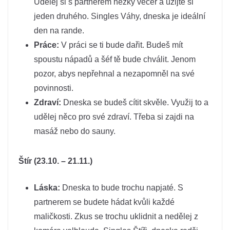
Udělej si s partnerem hezký večer a užijte si
jeden druhého. Singles Váhy, dneska je ideální
den na rande.
Práce:
V práci se ti bude dařit. Budeš mít
spoustu nápadů a šéf tě bude chválit. Jenom
pozor, abys nepřehnal a nezapomněl na své
povinnosti.
Zdraví:
Dneska se budeš cítit skvěle. Využij to a
udělej něco pro své zdraví. Třeba si zajdi na
masáž nebo do sauny.
Štír (23.10. – 21.11.)
Láska:
Dneska to bude trochu napjaté. S
partnerem se budete hádat kvůli každé
maličkosti. Zkus se trochu uklidnit a nedělej z