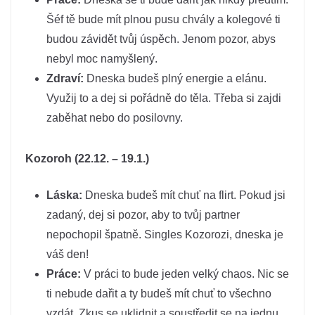
Šéf tě bude mít plnou pusu chvály a kolegové ti
budou závidět tvůj úspěch. Jenom pozor, abys
nebyl moc namyšlený.
Zdraví:
Dneska budeš plný energie a elánu.
Využij to a dej si pořádně do těla. Třeba si zajdi
zaběhat nebo do posilovny.
Kozoroh (22.12. – 19.1.)
Láska:
Dneska budeš mít chuť na flirt. Pokud jsi
zadaný, dej si pozor, aby to tvůj partner
nepochopil špatně. Singles Kozorozi, dneska je
váš den!
Práce:
V práci to bude jeden velký chaos. Nic se
ti nebude dařit a ty budeš mít chuť to všechno
vzdát. Zkus se uklidnit a soustředit se na jednu