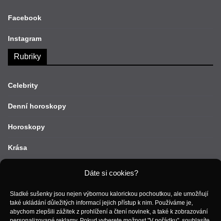
Facebook
Instagram
Rubriky
Celebrity
Denní horoskopy
Horoskopy
Krása
Lifestyle
Dáte si cookies?
Móda
Sladké sušenky jsou nejen výbornou kalorickou pochoutkou, ale umožňují
také ukládání důležitých informací jejich přístup k nim. Používáme je,
Recepty
abychom zlepšili zážitek z prohlížení a čtení novinek, a také k zobrazování
personalizované reklamy. Pokud vyberete možnost "V pořádku", souhlasíte