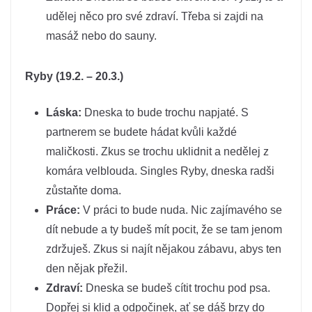
udělej něco pro své zdraví. Třeba si zajdi na
masáž nebo do sauny.
Ryby (19.2. – 20.3.)
Láska:
Dneska to bude trochu napjaté. S
partnerem se budete hádat kvůli každé
maličkosti. Zkus se trochu uklidnit a nedělej z
komára velblouda. Singles Ryby, dneska radši
zůstaňte doma.
Práce:
V práci to bude nuda. Nic zajímavého se
dít nebude a ty budeš mít pocit, že se tam jenom
zdržuješ. Zkus si najít nějakou zábavu, abys ten
den nějak přežil.
Zdraví:
Dneska se budeš cítit trochu pod psa.
Dopřej si klid a odpočinek, ať se dáš brzy do