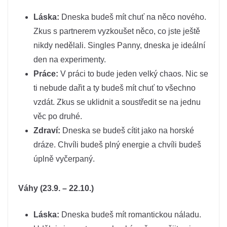
Láska:
Dneska budeš mít chuť na něco nového.
Zkus s partnerem vyzkoušet něco, co jste ještě
nikdy nedělali. Singles Panny, dneska je ideální
den na experimenty.
Práce:
V práci to bude jeden velký chaos. Nic se
ti nebude dařit a ty budeš mít chuť to všechno
vzdát. Zkus se uklidnit a soustředit se na jednu
věc po druhé.
Zdraví:
Dneska se budeš cítit jako na horské
dráze. Chvíli budeš plný energie a chvíli budeš
úplně vyčerpaný.
Váhy (23.9. – 22.10.)
Láska:
Dneska budeš mít romantickou náladu.