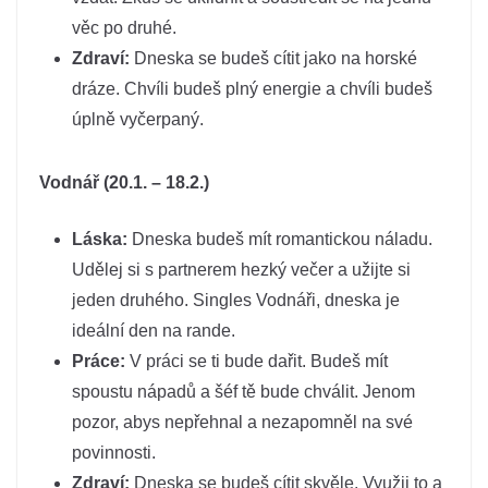
věc po druhé.
Zdraví:
Dneska se budeš cítit jako na horské
dráze. Chvíli budeš plný energie a chvíli budeš
úplně vyčerpaný.
Vodnář (20.1. – 18.2.)
Láska:
Dneska budeš mít romantickou náladu.
Udělej si s partnerem hezký večer a užijte si
jeden druhého. Singles Vodnáři, dneska je
ideální den na rande.
Práce:
V práci se ti bude dařit. Budeš mít
spoustu nápadů a šéf tě bude chválit. Jenom
pozor, abys nepřehnal a nezapomněl na své
povinnosti.
Zdraví:
Dneska se budeš cítit skvěle. Využij to a