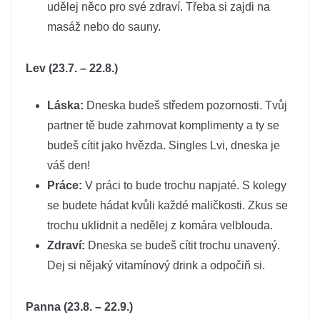
udělej něco pro své zdraví. Třeba si zajdi na
masáž nebo do sauny.
Lev (23.7. – 22.8.)
Láska:
Dneska budeš středem pozornosti. Tvůj
partner tě bude zahrnovat komplimenty a ty se
budeš cítit jako hvězda. Singles Lvi, dneska je
váš den!
Práce:
V práci to bude trochu napjaté. S kolegy
se budete hádat kvůli každé maličkosti. Zkus se
trochu uklidnit a nedělej z komára velblouda.
Zdraví:
Dneska se budeš cítit trochu unavený.
Dej si nějaký vitamínový drink a odpočiň si.
Panna (23.8. – 22.9.)