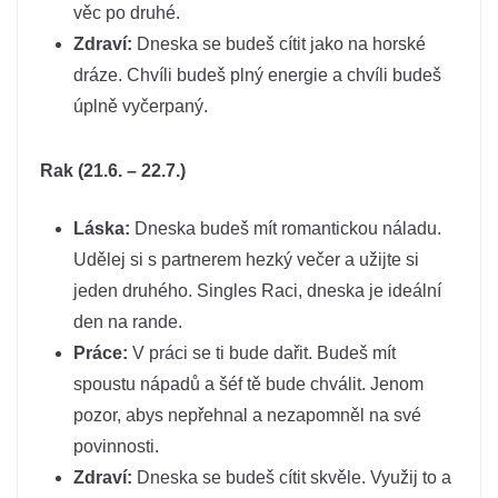
věc po druhé.
Zdraví:
Dneska se budeš cítit jako na horské
dráze. Chvíli budeš plný energie a chvíli budeš
úplně vyčerpaný.
Rak (21.6. – 22.7.)
Láska:
Dneska budeš mít romantickou náladu.
Udělej si s partnerem hezký večer a užijte si
jeden druhého. Singles Raci, dneska je ideální
den na rande.
Práce:
V práci se ti bude dařit. Budeš mít
spoustu nápadů a šéf tě bude chválit. Jenom
pozor, abys nepřehnal a nezapomněl na své
povinnosti.
Zdraví:
Dneska se budeš cítit skvěle. Využij to a