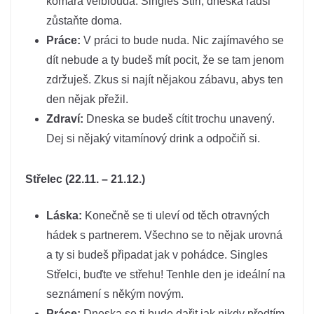
komára velblouda. Singles Štíři, dneska radši
zůstaňte doma.
Práce:
V práci to bude nuda. Nic zajímavého se
dít nebude a ty budeš mít pocit, že se tam jenom
zdržuješ. Zkus si najít nějakou zábavu, abys ten
den nějak přežil.
Zdraví:
Dneska se budeš cítit trochu unavený.
Dej si nějaký vitamínový drink a odpočiň si.
Střelec (22.11. – 21.12.)
Láska:
Konečně se ti uleví od těch otravných
hádek s partnerem. Všechno se to nějak urovná
a ty si budeš připadat jak v pohádce. Singles
Střelci, buďte ve střehu! Tenhle den je ideální na
seznámení s někým novým.
Práce:
Dneska se ti bude dařit jak nikdy předtím.