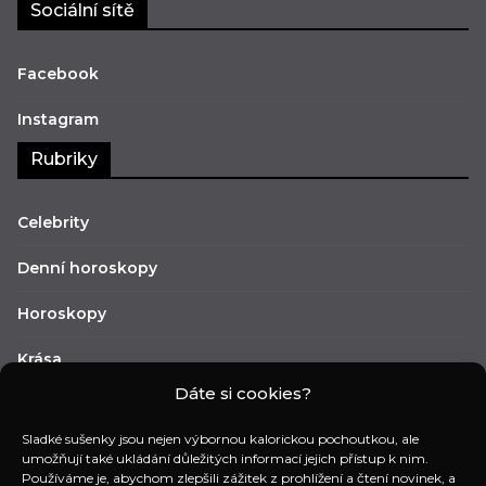
Sociální sítě
Facebook
Instagram
Rubriky
Celebrity
Denní horoskopy
Horoskopy
Krása
Dáte si cookies?
Lifestyle
Sladké sušenky jsou nejen výbornou kalorickou pochoutkou, ale
Móda
umožňují také ukládání důležitých informací jejich přístup k nim.
Používáme je, abychom zlepšili zážitek z prohlížení a čtení novinek, a