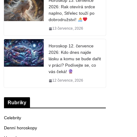
Horoskop 13. července
2026: Rak otevírá srdce
naplno, Střelec touží po
dobrodružství!
13 července, 2026
Horoskop 12. července
2026: Kdo dnes najde
lásku a komu se bude dařit
v práci? Podívejte se, co
vás čeká!
12 července, 2026
Rubriky
Celebrity
Denní horoskopy