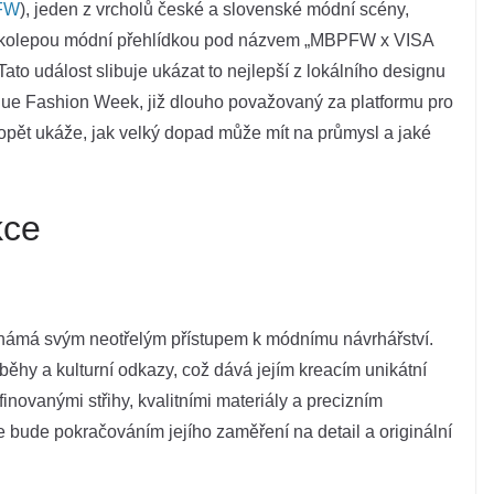
FW
), jeden z vrcholů české a slovenské módní scény,
, velkolepou módní přehlídkou pod názvem „MBPFW x VISA
to událost slibuje ukázat to nejlepší z lokálního designu
ue Fashion Week, již dlouho považovaný za platformu pro
k opět ukáže, jak velký dopad může mít na průmysl a jaké
kce
známá svým neotřelým přístupem k módnímu návrhářství.
íběhy a kulturní odkazy, což dává jejím kreacím unikátní
inovanými střihy, kvalitními materiály a precizním
 bude pokračováním jejího zaměření na detail a originální