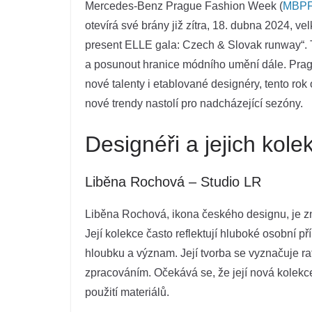
Mercedes-Benz Prague Fashion Week (
MBP
otevírá své brány již zítra, 18. dubna 2024
present ELLE gala: Czech & Slovak runway“. Ta
a posunout hranice módního umění dále. Prag
nové talenty i etablované designéry, tento ro
nové trendy nastolí pro nadcházející sezóny.
Designéři a jejich kole
Liběna Rochová – Studio LR
Liběna Rochová, ikona českého designu, je 
Její kolekce často reflektují hluboké osobní př
hloubku a význam. Její tvorba se vyznačuje raf
zpracováním. Očekává se, že její nová kolekce
použití materiálů.