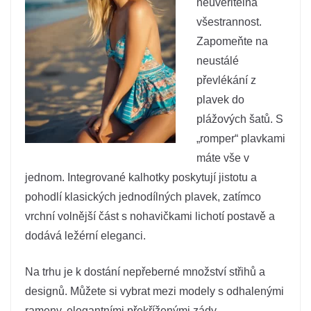
neuvěřitelná
všestrannost.
Zapomeňte na
neustálé
převlékání z
plavek do
plážových šatů. S
„romper“ plavkami
máte vše v
jednom. Integrované kalhotky poskytují jistotu a
pohodlí klasických jednodílných plavek, zatímco
vrchní volnější část s nohavičkami lichotí postavě a
dodává ležérní eleganci.
Na trhu je k dostání nepřeberné množství střihů a
designů. Můžete si vybrat mezi modely s odhalenými
rameny, elegantními překříženými zády,