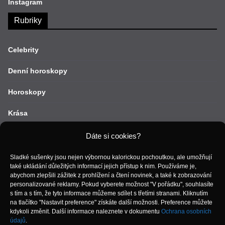
Instagram
Rubriky
Celebrity
Denní horoskopy
Horoskopy
Krása
Lifestyle
Dáte si cookies?
Móda
Sladké sušenky jsou nejen výbornou kalorickou pochoutkou, ale umožňují
také ukládání důležitých informací jejich přístup k nim. Používáme je,
abychom zlepšili zážitek z prohlížení a čtení novinek, a také k zobrazování
Recepty
personalizované reklamy. Pokud vyberete možnost "V pořádku", souhlasíte
s tím a s tím, že tyto informace můžeme sdílet s třetími stranami. Kliknutím
Vztahy
na tlačítko "Nastavit preference" získáte další možnosti. Preference můžete
kdykoli změnit. Další informace naleznete v dokumentu
Ochrana osobních
Zdraví
údajů
.