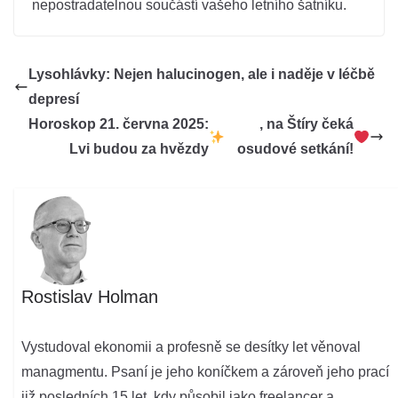
nepostradatelnou součástí vašeho letního šatníku.
Lysohlávky: Nejen halucinogen, ale i naděje v léčbě
depresí
Horoskop 21. června 2025:
, na Štíry čeká
Lvi budou za hvězdy
osudové setkání!
Rostislav Holman
Vystudoval ekonomii a profesně se desítky let věnoval
managmentu. Psaní je jeho koníčkem a zároveň jeho prací
již posledních 15 let, kdy působil jako freelancer a