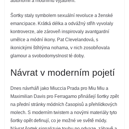
autonomii a módnímu vyjádření.
Šortky staly symbolem sexuální revoluce a ženské
emancipace. Krátká délka a odvážný střih vyvolaly
kontroverze, ale zároveň inspirovaly avantgardní
umělce a módní ikony. Pat Clevelandová, s
ikonickými štíhlýma nohama, v nich zosobňovala
glamour a svobodomyslnost té doby.
Návrat v moderním pojetí
Dnes návrháři jako Miuccia Prada pro Miu Miu a
Maximilian Davis pro Ferragamo přinášejí šortky zpět
na přední stránky módních časopisů a přehlídkových
molech. S moderním twistem a novými materiály tyto
šortky opět definují, co je možné ve světě módy.
Návrat šortek signalizuje touhu po odvaze, zábavě a