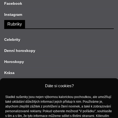
Facebook
Instagram
Rubriky
Celebrity
Denní horoskopy
Horoskopy
Krása
Lifestyle
Dáte si cookies?
Móda
Sladké sušenky jsou nejen výbornou kalorickou pochoutkou, ale umožňují
také ukládání důležitých informací jejich přístup k nim. Používáme je,
Recepty
abychom zlepšili zážitek z prohlížení a čtení novinek, a také k zobrazování
personalizované reklamy. Pokud vyberete možnost "V pořádku", souhlasíte
s tím a s tím, že tyto informace můžeme sdílet s třetími stranami. Kliknutím
Vztahy