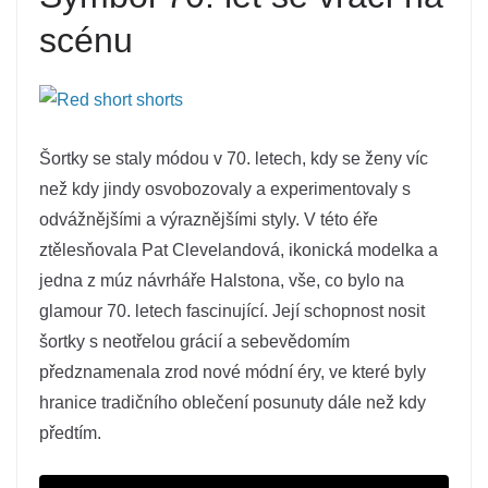
scénu
Šortky se staly módou v 70. letech, kdy se ženy víc
než kdy jindy osvobozovaly a experimentovaly s
odvážnějšími a výraznějšími styly. V této éře
ztělesňovala Pat Clevelandová, ikonická modelka a
jedna z múz návrháře Halstona, vše, co bylo na
glamour 70. letech fascinující. Její schopnost nosit
šortky s neotřelou grácií a sebevědomím
předznamenala zrod nové módní éry, ve které byly
hranice tradičního oblečení posunuty dále než kdy
předtím.