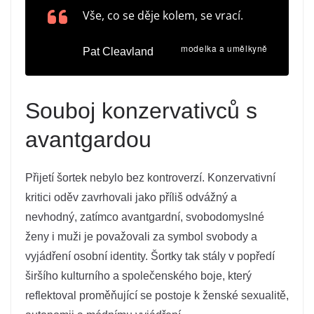
Vše, co se děje kolem, se vrací.
modelka a umělkyně
Pat Cleavland
Souboj konzervativců s
avantgardou
Přijetí šortek nebylo bez kontroverzí. Konzervativní
kritici oděv zavrhovali jako příliš odvážný a
nevhodný, zatímco avantgardní, svobodomyslné
ženy i muži je považovali za symbol svobody a
vyjádření osobní identity. Šortky tak stály v popředí
širšího kulturního a společenského boje, který
reflektoval proměňující se postoje k ženské sexualitě,