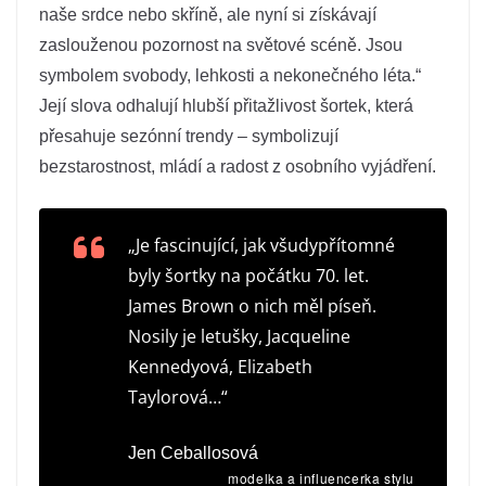
naše srdce nebo skříně, ale nyní si získávají
zaslouženou pozornost na světové scéně. Jsou
symbolem svobody, lehkosti a nekonečného léta.“
Její slova odhalují hlubší přitažlivost šortek, která
přesahuje sezónní trendy – symbolizují
bezstarostnost, mládí a radost z osobního vyjádření.
„Je fascinující, jak všudypřítomné
byly šortky na počátku 70. let.
James Brown o nich měl píseň.
Nosily je letušky, Jacqueline
Kennedyová, Elizabeth
Taylorová…“
Jen Ceballosová
modelka a influencerka stylu