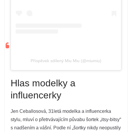
Příspěvek sdílený Miu Miu (@miumiu)
Hlas modelky a
influencerky
Jen Ceballosová, 31letá modelka a influencerka
stylu, mluví o přetrvávajícím půvabu šortek „itsy-bitsy“
s nadšením a vášní. Podle ní „šortky nikdy neopustily