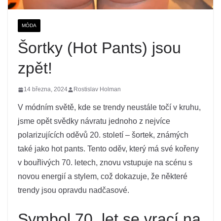
MÓDA
Šortky (Hot Pants) jsou
zpět!
14 března, 2024
Rostislav Holman
V módním světě, kde se trendy neustále točí v kruhu,
jsme opět svědky návratu jednoho z nejvíce
polarizujících oděvů 20. století – šortek, známých
také jako hot pants. Tento oděv, který má své kořeny
v bouřlivých 70. letech, znovu vstupuje na scénu s
novou energií a stylem, což dokazuje, že některé
trendy jsou opravdu nadčasové.
Symbol 70. let se vrací na