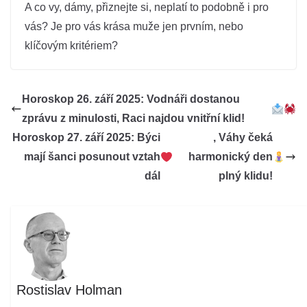
A co vy, dámy, přiznejte si, neplatí to podobně i pro
vás? Je pro vás krása muže jen prvním, nebo
klíčovým kritériem?
Horoskop 26. září 2025: Vodnáři dostanou
zprávu z minulosti, Raci najdou vnitřní klid!
Horoskop 27. září 2025: Býci
, Váhy čeká
mají šanci posunout vztah
harmonický den
dál
plný klidu!
Rostislav Holman