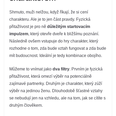
Shrnuto, muži nelžou, když říkají, že si cení
charakteru. Ale je to jen část pravdy. Fyzická
přitažlivost je pro ně
důležitým startovacím
impulzem
, který otevře dveře k bližšímu poznání.
Následně ovšem vstupuje do hry charakter, který
rozhodne o tom, zda bude vztah fungovat a zda bude
mít budoucnost. Ideální je tedy kombinace obojího.
Můžeme to vnímat jako
dva filtry
. Prvním je fyzická
přitažlivost, která omezí výběr na potenciálně
zajímavé partnerky. Druhým je charakter, který zúží
výběr na jedinou ženu. Dlouhodobě šťastné vztahy
se nebudují jen na vzhledu, ale na tom, jak se cítíte s
druhým člověkem.