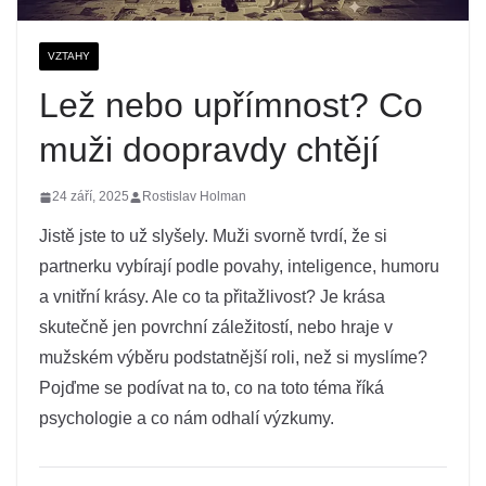
VZTAHY
Lež nebo upřímnost? Co
muži doopravdy chtějí
24 září, 2025
Rostislav Holman
Jistě jste to už slyšely. Muži svorně tvrdí, že si
partnerku vybírají podle povahy, inteligence, humoru
a vnitřní krásy. Ale co ta přitažlivost? Je krása
skutečně jen povrchní záležitostí, nebo hraje v
mužském výběru podstatnější roli, než si myslíme?
Pojďme se podívat na to, co na toto téma říká
psychologie a co nám odhalí výzkumy.