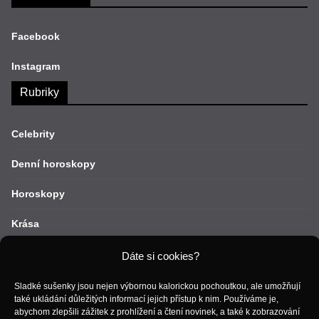
Facebook
Instagram
Rubriky
Celebrity
Denní horoskopy
Horoskopy
Krása
Lifestyle
Dáte si cookies?
Móda
Sladké sušenky jsou nejen výbornou kalorickou pochoutkou, ale umožňují
také ukládání důležitých informací jejich přístup k nim. Používáme je,
abychom zlepšili zážitek z prohlížení a čtení novinek, a také k zobrazování
Recepty