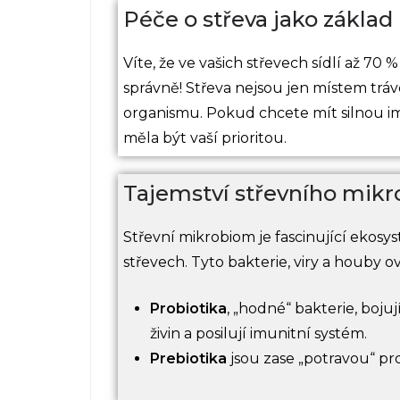
Péče o střeva jako základ
Víte, že ve vašich střevech sídlí až 70
správně! Střeva nejsou jen místem tráve
organismu. Pokud chcete mít silnou i
měla být vaší prioritou.
Tajemství střevního mik
Střevní mikrobiom je fascinující ekosys
střevech. Tyto bakterie, viry a houby ovl
Probiotika
, „hodné“ bakterie, boju
živin a posilují imunitní systém.
Prebiotika
jsou zase „potravou“ pro