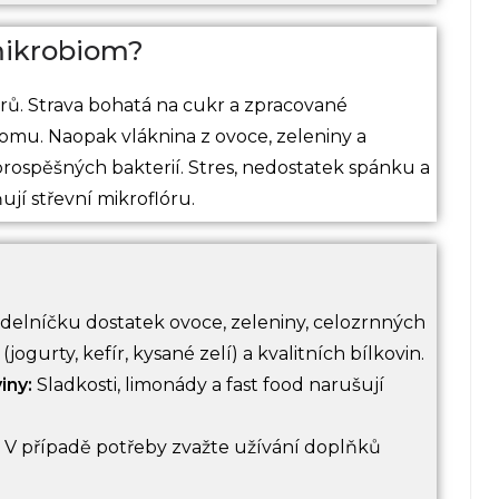
 mikrobiom?
orů. Strava bohatá na cukr a zpracované
omu. Naopak vláknina z ovoce, zeleniny a
rospěšných bakterií. Stres, nedostatek spánku a
ují střevní mikroflóru.
ídelníčku dostatek ovoce, zeleniny, celozrnných
gurty, kefír, kysané zelí) a kvalitních bílkovin.
iny:
Sladkosti, limonády a fast food narušují
V případě potřeby zvažte užívání doplňků