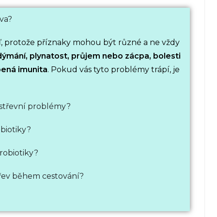
eva?
, protože příznaky mohou být různé a ne vždy
ýmání, plynatost, průjem nebo zácpa, bolesti
bená imunita
. Pokud vás tyto problémy trápí, je
 střevní problémy?
ebiotiky?
robiotiky?
třev během cestování?