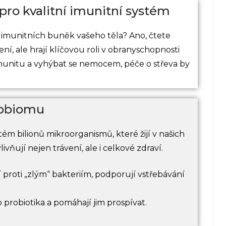
 pro kvalitní imunitní systém
 % imunitních buněk vašeho těla? Ano, čtete
ní, ale hrají klíčovou roli v obranyschopnosti
munitu a vyhýbat se nemocem, péče o střeva by
robiomu
tém bilionů mikroorganismů, které žijí v našich
ivňují nejen trávení, ale i celkové zdraví.
jí proti „zlým“ bakteriím, podporují vstřebávání
 probiotika a pomáhají jim prospívat.