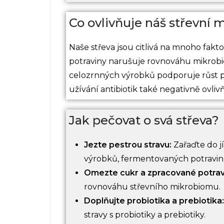
Co ovlivňuje náš střevní
Naše střeva jsou citlivá na mnoho fakt
potraviny narušuje rovnováhu mikrobi
celozrnných výrobků podporuje růst p
užívání antibiotik také negativně ovlivň
Jak pečovat o svá střeva?
Jezte pestrou stravu:
Zařaďte do j
výrobků, fermentovaných potravin (jo
Omezte cukr a zpracované potrav
rovnováhu střevního mikrobiomu.
Doplňujte probiotika a prebiotika:
stravy s probiotiky a prebiotiky.