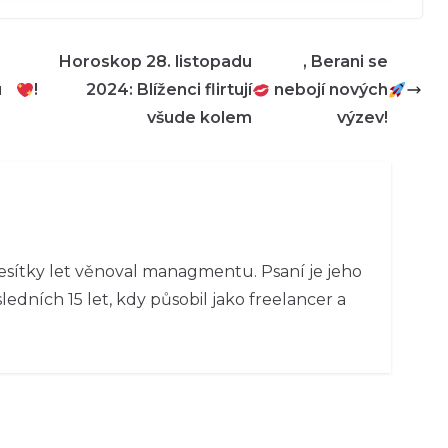
Horoskop 28. listopadu
, Berani se
u
!
2024: Blíženci flirtují
nebojí nových
všude kolem
výzev!
esítky let věnoval managmentu. Psaní je jeho
ledních 15 let, kdy působil jako freelancer a