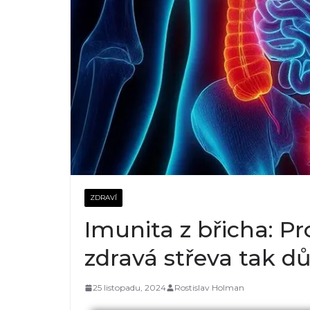
ZDRAVÍ
Imunita z břicha: Pr
zdravá střeva tak dů
25 listopadu, 2024
Rostislav Holman